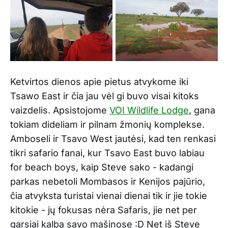
Ketvirtos dienos apie pietus atvykome iki
Tsawo East ir čia jau vėl gi buvo visai kitoks
vaizdelis. Apsistojome
VOI Wildlife Lodge
, gana
tokiam dideliam ir pilnam žmonių komplekse.
Amboseli ir Tsavo West jautėsi, kad ten renkasi
tikri safario fanai, kur Tsavo East buvo labiau
for beach boys, kaip Steve sako - kadangi
parkas nebetoli Mombasos ir Kenijos pajūrio,
čia atvyksta turistai vienai dienai tik ir jie tokie
kitokie - jų fokusas nėra Safaris, jie net per
garsiai kalba savo mašinose :D Net iš Steve