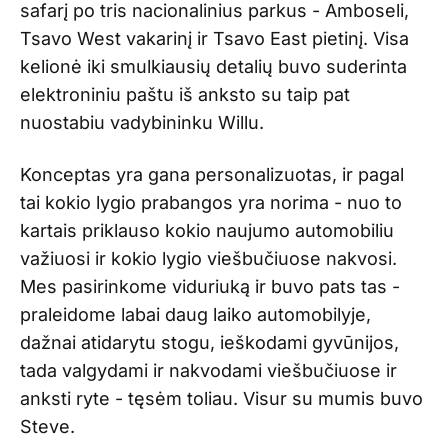
safarį po tris nacionalinius parkus - Amboseli,
Tsavo West vakarinį ir Tsavo East pietinį. Visa
kelionė iki smulkiausių detalių buvo suderinta
elektroniniu paštu iš anksto su taip pat
nuostabiu vadybininku Willu.
Konceptas yra gana personalizuotas, ir pagal
tai kokio lygio prabangos yra norima - nuo to
kartais priklauso kokio naujumo automobiliu
važiuosi ir kokio lygio viešbučiuose nakvosi.
Mes pasirinkome viduriuką ir buvo pats tas -
praleidome labai daug laiko automobilyje,
dažnai atidarytu stogu, ieškodami gyvūnijos,
tada valgydami ir nakvodami viešbučiuose ir
anksti ryte - tęsėm toliau. Visur su mumis buvo
Steve.