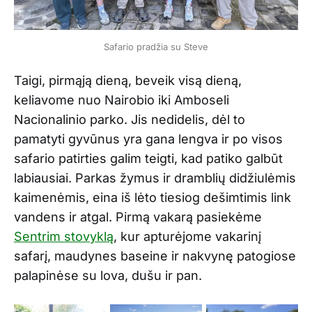
Safario pradžia su Steve
Taigi, pirmąją dieną, beveik visą dieną,
keliavome nuo Nairobio iki Amboseli
Nacionalinio parko. Jis nedidelis, dėl to
pamatyti gyvūnus yra gana lengva ir po visos
safario patirties galim teigti, kad patiko galbūt
labiausiai. Parkas žymus ir dramblių didžiulėmis
kaimenėmis, eina iš lėto tiesiog dešimtimis link
vandens ir atgal. Pirmą vakarą pasiekėme
Sentrim stovyklą
, kur apturėjome vakarinį
safarį, maudynes baseine ir nakvynę patogiose
palapinėse su lova, dušu ir pan.