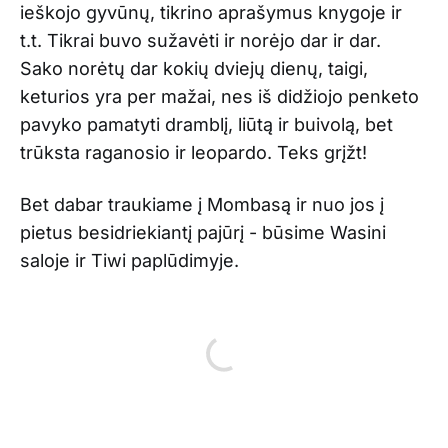
ieškojo gyvūnų, tikrino aprašymus knygoje ir
t.t. Tikrai buvo sužavėti ir norėjo dar ir dar.
Sako norėtų dar kokių dviejų dienų, taigi,
keturios yra per mažai, nes iš didžiojo penketo
pavyko pamatyti dramblį, liūtą ir buivolą, bet
trūksta raganosio ir leopardo. Teks grįžt!
Bet dabar traukiame į Mombasą ir nuo jos į
pietus besidriekiantį pajūrį - būsime Wasini
saloje ir Tiwi paplūdimyje.