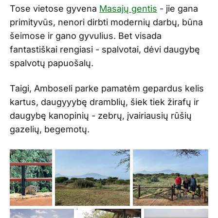
Tose vietose gyvena
Masajų gentis
- jie gana
primityvūs, nenori dirbti modernių darbų, būna
šeimose ir gano gyvulius. Bet visada
fantastiškai rengiasi - spalvotai, dėvi daugybę
spalvotų papuošalų.
Taigi, Amboseli parke pamatėm gepardus kelis
kartus, daugyyybę dramblių, šiek tiek žirafų ir
daugybę kanopinių - zebrų, įvairiausių rūšių
gazelių, begemotų.