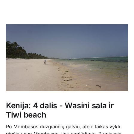
Kenija: 4 dalis - Wasini sala ir
Tiwi beach
Po Mombasos dūzgiančių gatvių, atėjo laikas vykti
piečiau nuo Mombasos, link paplūdimių. Pirmiausia