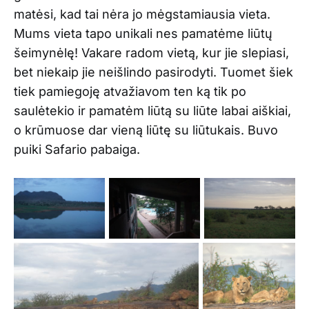
matėsi, kad tai nėra jo mėgstamiausia vieta.
Mums vieta tapo unikali nes pamatėme liūtų
šeimynėlę! Vakare radom vietą, kur jie slepiasi,
bet niekaip jie neišlindo pasirodyti. Tuomet šiek
tiek pamiegoję atvažiavom ten ką tik po
saulėtekio ir pamatėm liūtą su liūte labai aiškiai,
o krūmuose dar vieną liūtę su liūtukais. Buvo
puiki Safario pabaiga.