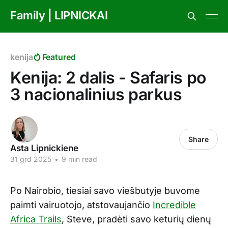
Family | LIPNICKAI
kenija
Featured
Kenija: 2 dalis - Safaris po
3 nacionalinius parkus
Share
Asta Lipnickiene
31 grd 2025
•
9 min read
Po Nairobio, tiesiai savo viešbutyje buvome
paimti vairuotojo, atstovaujančio
Incredible
Africa Trails
, Steve, pradėti savo keturių dienų