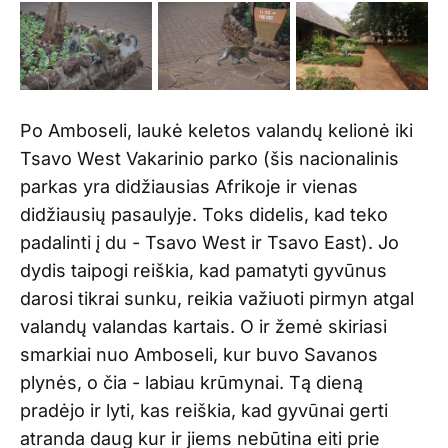
Po Amboseli, laukė keletos valandų kelionė iki
Tsavo West Vakarinio parko (šis nacionalinis
parkas yra didžiausias Afrikoje ir vienas
didžiausių pasaulyje. Toks didelis, kad teko
padalinti į du - Tsavo West ir Tsavo East). Jo
dydis taipogi reiškia, kad pamatyti gyvūnus
darosi tikrai sunku, reikia važiuoti pirmyn atgal
valandų valandas kartais. O ir žemė skiriasi
smarkiai nuo Amboseli, kur buvo Savanos
plynės, o čia - labiau krūmynai. Tą dieną
pradėjo ir lyti, kas reiškia, kad gyvūnai gerti
atranda daug kur ir jiems nebūtina eiti prie