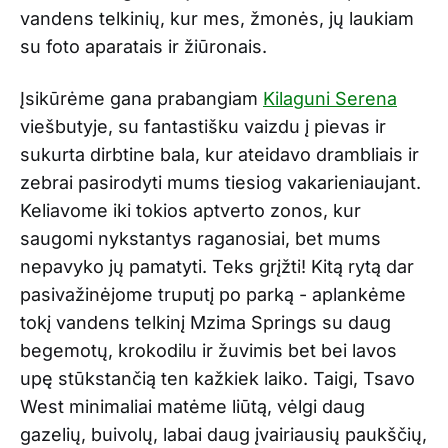
vandens telkinių, kur mes, žmonės, jų laukiam
su foto aparatais ir žiūronais.
Įsikūrėme gana prabangiam
Kilaguni Serena
viešbutyje, su fantastišku vaizdu į pievas ir
sukurta dirbtine bala, kur ateidavo drambliais ir
zebrai pasirodyti mums tiesiog vakarieniaujant.
Keliavome iki tokios aptverto zonos, kur
saugomi nykstantys raganosiai, bet mums
nepavyko jų pamatyti. Teks grįžti! Kitą rytą dar
pasivažinėjome truputį po parką - aplankėme
tokį vandens telkinį Mzima Springs su daug
begemotų, krokodilu ir žuvimis bet bei lavos
upę stūkstančią ten kažkiek laiko. Taigi, Tsavo
West minimaliai matėme liūtą, vėlgi daug
gazelių, buivolų, labai daug įvairiausių paukščių,