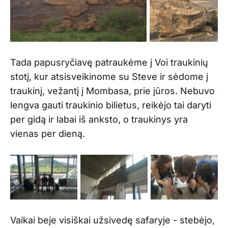
Tada papusryčiavę patraukėme į Voi traukinių
stotį, kur atsisveikinome su Steve ir sėdome į
traukinį, vežantį į Mombasa, prie jūros. Nebuvo
lengva gauti traukinio bilietus, reikėjo tai daryti
per gidą ir labai iš anksto, o traukinys yra
vienas per dieną.
Vaikai beje visiškai užsivedę safaryje - stebėjo,