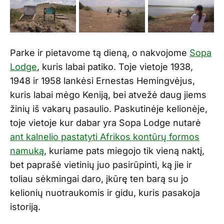
Parke ir pietavome tą dieną, o nakvojome
Sopa
Lodge
, kuris labai patiko. Toje vietoje 1938,
1948 ir 1958 lankėsi Ernestas Hemingvėjus,
kuris labai mėgo Keniją, bei atvežė daug jiems
žinių iš vakarų pasaulio. Paskutinėje kelionėje,
toje vietoje kur dabar yra Sopa Lodge nutarė
ant kalnelio pastatyti Afrikos kontūrų formos
namuką
, kuriame pats miegojo tik vieną naktį,
bet paprašė vietinių juo pasirūpinti, ką jie ir
toliau sėkmingai daro, įkūrę ten barą su jo
kelionių nuotraukomis ir gidu, kuris pasakoja
istoriją.