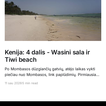
Kenija: 4 dalis - Wasini sala ir
Tiwi beach
Po Mombasos dūzgiančių gatvių, atėjo laikas vykti
piečiau nuo Mombasos, link paplūdimių. Pirmiausia
mūsų laukė Wasini sala - mažutė, vos 5km ilgio, šalia
11 sau 2026
5 min read
Kisite nacionalionio parko Indijos vandenyne. Ten
praleidome 4 naktis, visiškai minimaliuose nameliuose
visiškai vieni pas Ismaelį, kuris mumis rūpinosi ir
gamino visus maistus. Saloje praktiškai nieko nėra,