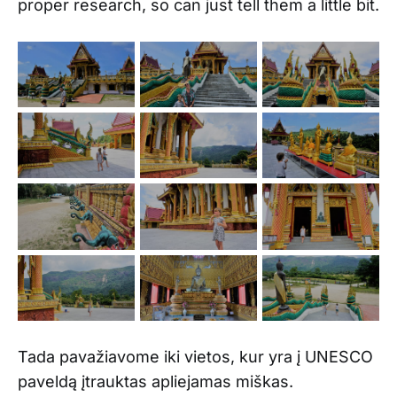
proper research, so can just tell them a little bit.
Tada pavažiavome iki vietos, kur yra į UNESCO
paveldą įtrauktas apliejamas miškas.