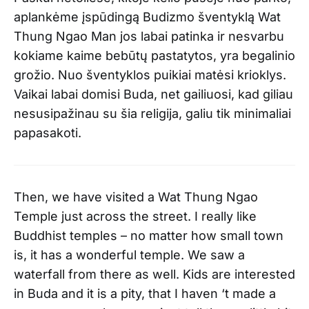
aplankėme įspūdingą Budizmo šventyklą Wat
Thung Ngao Man jos labai patinka ir nesvarbu
kokiame kaime bebūtų pastatytos, yra begalinio
grožio. Nuo šventyklos puikiai matėsi krioklys.
Vaikai labai domisi Buda, net gailiuosi, kad giliau
nesusipažinau su šia religija, galiu tik minimaliai
papasakoti.
Then, we have visited a Wat Thung Ngao
Temple just across the street. I really like
Buddhist temples – no matter how small town
is, it has a wonderful temple. We saw a
waterfall from there as well. Kids are interested
in Buda and it is a pity, that I haven ‘t made a