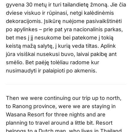
gyvena 30 metų ir turi tailandietę žmoną. Jie čia
dviese viskuo ir rūpinasi, netgi kalėdinėmis
dekoracijomis. Įsikūrę nuėjome pasivaikštinėti
po apylinkes – prie pat yra nacionalinis parkas,
bet mes į jį nesukome bei patekome į tokią
keistą mažą salytę, į kurią veda tiltas. Aplink
jūra visiškai nusekusi buvo, laivai pakibę ant
smėlio. Bet paėję tolėliau radome kur
nusimaudyti ir palaipioti po akmenis.
Then we were continuing our trip up to north,
to Ranong province, were we are staying in
Wasana Resort for three nights and are
planning to travel around a little bit. Resort
belongs to a Dutch man, who lives in Thailand