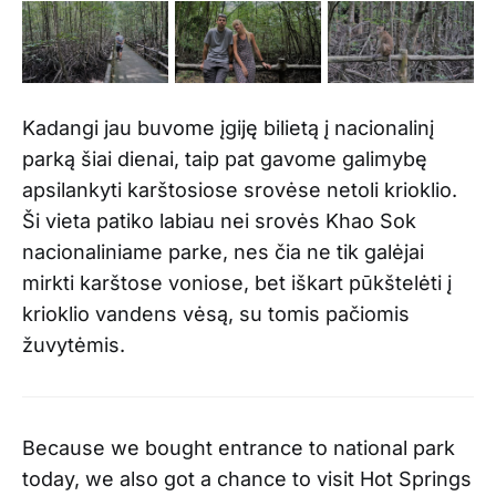
Kadangi jau buvome įgiję bilietą į nacionalinį
parką šiai dienai, taip pat gavome galimybę
apsilankyti karštosiose srovėse netoli krioklio.
Ši vieta patiko labiau nei srovės Khao Sok
nacionaliniame parke, nes čia ne tik galėjai
mirkti karštose voniose, bet iškart pūkštelėti į
krioklio vandens vėsą, su tomis pačiomis
žuvytėmis.
Because we bought entrance to national park
today, we also got a chance to visit Hot Springs