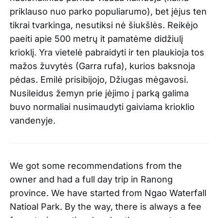
priklauso nuo parko populiarumo), bet įėjus ten
tikrai tvarkinga, nesutiksi nė šiukšlės. Reikėjo
paeiti apie 500 metrų it pamatėme didžiulį
krioklį. Yra vietelė pabraidyti ir ten plaukioja tos
mažos žuvytės (Garra rufa), kurios baksnoja
pėdas. Emilė prisibijojo, Džiugas mėgavosi.
Nusileidus žemyn prie įėjimo į parką galima
buvo normaliai nusimaudyti gaiviama krioklio
vandenyje.
We got some recommendations from the
owner and had a full day trip in Ranong
province. We have started from Ngao Waterfall
Natioal Park. By the way, there is always a fee