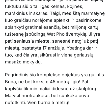
tuktuku siūlo tai ilgas kelnes, kojines,
marškinius ir skaras. Taigi, mes šitą marmalynę
kuo greičiau norėjome aplenkti ir pasirinkome
aplankyti gretimai esančią, bet milijoną kartų
tuštesnę įspūdingą Wat Pho šventyklą. Ji yra
pati seniausia mieste, senesnė netgi už patį
miestą, pastatyta 17 amžiuje. Ypatinga dar ir
tuo, kad čia yra įsikūrusi ir viena geriausių
masažo mokyklų.
Pagrindinis šio komplekso objektas yra gulintis
Buda, ne bet koks, o 45 metrų ilgio! Pati
koplyčia tik minimaliai didesnė už skulptūrą.
Matysit nuotraukose, bet sunkoka buvo
nufotkinti. Vien burna 5 metrų!