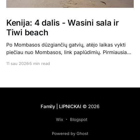
Kenija: 4 dalis - Wasini sala ir
Tiwi beach
Po Mombasos dūzgiančių gatvių, atėjo laikas vykti
piečiau nuo Mombasos, link paplūdimių. Pirmiausia
mūsų laukė Wasini sala - mažutė, vos 5km ilgio, šalia
11 sau 2026
5 min read
Kisite nacionalionio parko Indijos vandenyne. Ten
praleidome 4 naktis, visiškai minimaliuose nameliuose
visiškai vieni pas Ismaelį, kuris mumis rūpinosi ir
gamino visus maistus. Saloje praktiškai nieko nėra,
Family | LIPNICKAI
© 2026
Wix
Blogspot
Powered by Ghost