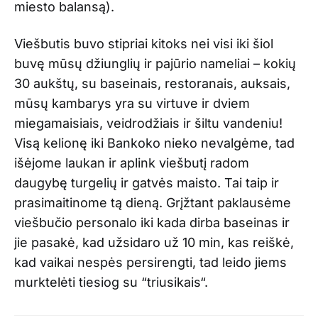
miesto balansą).
Viešbutis buvo stipriai kitoks nei visi iki šiol
buvę mūsų džiunglių ir pajūrio nameliai – kokių
30 aukštų, su baseinais, restoranais, auksais,
mūsų kambarys yra su virtuve ir dviem
miegamaisiais, veidrodžiais ir šiltu vandeniu!
Visą kelionę iki Bankoko nieko nevalgėme, tad
išėjome laukan ir aplink viešbutį radom
daugybę turgelių ir gatvės maisto. Tai taip ir
prasimaitinome tą dieną. Grįžtant paklausėme
viešbučio personalo iki kada dirba baseinas ir
jie pasakė, kad užsidaro už 10 min, kas reiškė,
kad vaikai nespės persirengti, tad leido jiems
murktelėti tiesiog su “triusikais“.