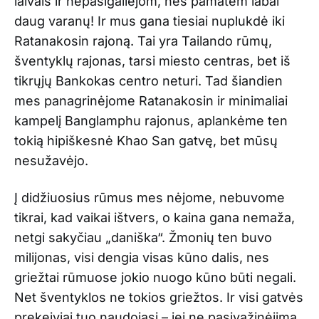
laivais ir nepasigailėjom, nes pamatėm labai
daug varanų! Ir mus gana tiesiai nuplukdė iki
Ratanakosin rajoną. Tai yra Tailando rūmų,
šventyklų rajonas, tarsi miesto centras, bet iš
tikrųjų Bankokas centro neturi. Tad šiandien
mes panagrinėjome Ratanakosin ir minimaliai
kampelį Banglamphu rajonus, aplankėme ten
tokią hipiškesnė Khao San gatvę, bet mūsų
nesužavėjo.
Į didžiuosius rūmus mes nėjome, nebuvome
tikrai, kad vaikai ištvers, o kaina gana nemaža,
netgi sakyčiau „daniška“. Žmonių ten buvo
milijonas, visi dengia visas kūno dalis, nes
griežtai rūmuose jokio nuogo kūno būti negali.
Net šventyklos ne tokios griežtos. Ir visi gatvės
prekeiviai tuo naudojasi – jei ne pasivažinėjimą