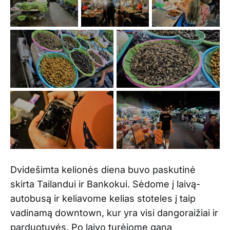
Dvidešimta kelionės diena buvo paskutinė
skirta Tailandui ir Bankokui. Sėdome į laivą-
autobusą ir keliavome kelias stoteles į taip
vadinamą downtown, kur yra visi dangoraižiai ir
parduotuvės. Po laivo turėjome gana