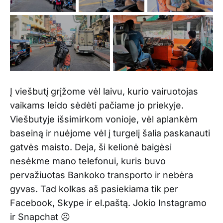
Į viešbutį grįžome vėl laivu, kurio vairuotojas
vaikams leido sėdėti pačiame jo priekyje.
Viešbutyje išsimirkom vonioje, vėl aplankėm
baseiną ir nuėjome vėl į turgelį šalia paskanauti
gatvės maisto. Deja, ši kelionė baigėsi
nesėkme mano telefonui, kuris buvo
pervažiuotas Bankoko transporto ir nebėra
gyvas. Tad kolkas aš pasiekiama tik per
Facebook, Skype ir el.paštą. Jokio Instagramo
ir Snapchat ☹