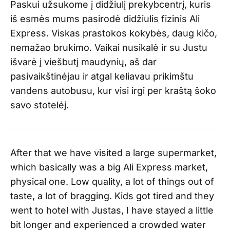
Paskui užsukome į didžiulį prekybcentrį, kuris
iš esmės mums pasirodė didžiulis fizinis Ali
Express. Viskas prastokos kokybės, daug kičo,
nemažao brukimo. Vaikai nusikalė ir su Justu
išvarė į viešbutį maudynių, aš dar
pasivaikštinėjau ir atgal keliavau prikimštu
vandens autobusu, kur visi irgi per kraštą šoko
savo stotelėj.
After that we have visited a large supermarket,
which basically was a big Ali Express market,
physical one. Low quality, a lot of things out of
taste, a lot of bragging. Kids got tired and they
went to hotel with Justas, I have stayed a little
bit longer and experienced a crowded water