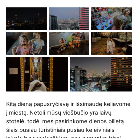
Kitą dieną papusryčiavę ir išsimaudę keliavome
į miestą. Netoli mūsų viešbučio yra laivų
stotelė, todėl mes pasirinkome dienos bilietą
šiais pusiau turistiniais pusiau keleiviniais