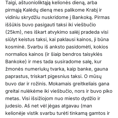
Taigi, aštuonioliktąją kelionės dieną, arba
pirmąją Kalėdų dieną mes palikome Krabį ir
vidiniu skrydžiu nuskridome į Bankoką. Pirmas
iššūkis buvo pasigauti taksi iki viešbučio
(25km), nes iškart atvykimo salėj pradeda visi
siūlyt keistus taksi, kai paklausi kainos, ji būna
kosminė. Svarbu iš anksto pasidomėti, kokios
normalios kainos (ir šiaip bendros taisyklės
Bankoke) ir mes tada susiradome salę, kur
žmonės numeriukų tvarka, kaip banke, gauna
paprastus, triskart pigesnius taksi. O mūsų
buvo dar ir rožinis. Mokamais greitkeliais gana
greitai nulėkėme iki viešbučio, nors ir buvo piko
metas. Visi išsižiojom nuo miesto dydžio ir
judesio. Aš net vėl jėgas atgavau (man
kelionėje vistik svarbu turėti tinkamą gamtos ir