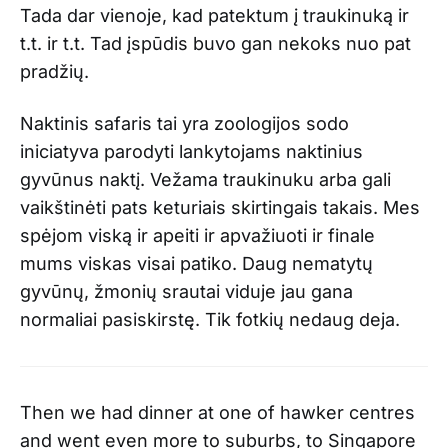
Tada dar vienoje, kad patektum į traukinuką ir
t.t. ir t.t. Tad įspūdis buvo gan nekoks nuo pat
pradžių.
Naktinis safaris tai yra zoologijos sodo
iniciatyva parodyti lankytojams naktinius
gyvūnus naktį. Vežama traukinuku arba gali
vaikštinėti pats keturiais skirtingais takais. Mes
spėjom viską ir apeiti ir apvažiuoti ir finale
mums viskas visai patiko. Daug nematytų
gyvūnų, žmonių srautai viduje jau gana
normaliai pasiskirstę. Tik fotkių nedaug deja.
Then we had dinner at one of hawker centres
and went even more to suburbs, to Singapore