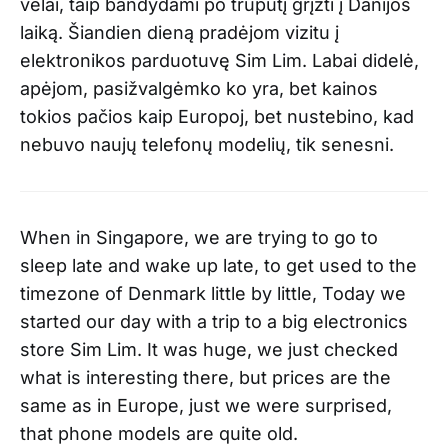
vėlai, taip bandydami po truputį grįžti į Danijos
laiką. Šiandien dieną pradėjom vizitu į
elektronikos parduotuvę Sim Lim. Labai didelė,
apėjom, pasižvalgėmko ko yra, bet kainos
tokios pačios kaip Europoj, bet nustebino, kad
nebuvo naujų telefonų modelių, tik senesni.
When in Singapore, we are trying to go to
sleep late and wake up late, to get used to the
timezone of Denmark little by little, Today we
started our day with a trip to a big electronics
store Sim Lim. It was huge, we just checked
what is interesting there, but prices are the
same as in Europe, just we were surprised,
that phone models are quite old.