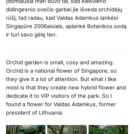
Įdomiausia man buvo tai, kad kiekvieno
didingesnio svečio garbei jie išveda orchidėjų
rūšį, tad radau, kad Valdas Adamkus lankėsi
Singapūre 2006aisiais, aplankė Botanikos sodą
ir turi savo gėlę ten.
Orchid garden is small, cosy and amazing.
Orchid is a national flower of Singapore, so
they give it a lot of attention. But what I like
most is that they create new hybrid flower and
dedicate it to VIP visitors of the park. So I
found a flower for Valdas Adamkus, former
president of Lithuania.