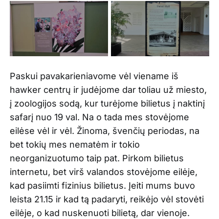
Paskui pavakarieniavome vėl viename iš
hawker centrų ir judėjome dar toliau už miesto,
į zoologijos sodą, kur turėjome bilietus į naktinį
safarį nuo 19 val. Na o tada mes stovėjome
eilėse vėl ir vėl. Žinoma, švenčių periodas, na
bet tokių mes nematėm ir tokio
neorganizuotumo taip pat. Pirkom bilietus
internetu, bet virš valandos stovėjome eilėje,
kad pasiimti fizinius bilietus. Įeiti mums buvo
leista 21.15 ir kad tą padaryti, reikėjo vėl stovėti
eilėje, o kad nuskenuoti bilietą, dar vienoje.