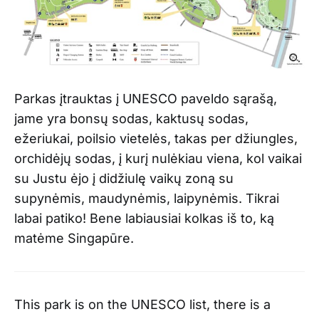
Parkas įtrauktas į UNESCO paveldo sąrašą,
jame yra bonsų sodas, kaktusų sodas,
ežeriukai, poilsio vietelės, takas per džiungles,
orchidėjų sodas, į kurį nulėkiau viena, kol vaikai
su Justu ėjo į didžiulę vaikų zoną su
supynėmis, maudynėmis, laipynėmis. Tikrai
labai patiko! Bene labiausiai kolkas iš to, ką
matėme Singapūre.
This park is on the UNESCO list, there is a