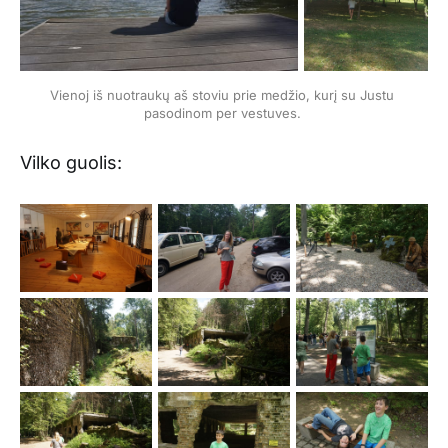
Vienoj iš nuotraukų aš stoviu prie medžio, kurį su Justu 
pasodinom per vestuves. 
Vilko guolis: