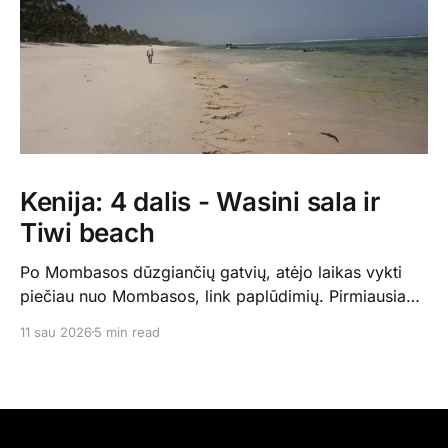
Kenija: 4 dalis - Wasini sala ir
Tiwi beach
Po Mombasos dūzgiančių gatvių, atėjo laikas vykti
piečiau nuo Mombasos, link paplūdimių. Pirmiausia
mūsų laukė Wasini sala - mažutė, vos 5km ilgio, šalia
11 sau 2026
5 min read
Kisite nacionalionio parko Indijos vandenyne. Ten
praleidome 4 naktis, visiškai minimaliuose nameliuose
visiškai vieni pas Ismaelį, kuris mumis rūpinosi ir
gamino visus maistus. Saloje praktiškai nieko nėra,