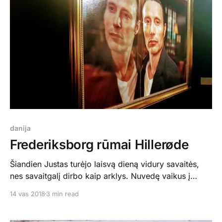
draugišką miestą. Tad išvykome patikrinti penkioms
dienoms. Pirmoji diena buvo labai šalta
danija
Frederiksborg rūmai Hillerøde
Šiandien Justas turėjo laisvą dieną vidury savaitės,
nes savaitgalį dirbo kaip arklys. Nuvedę vaikus į
darželį ir mokyklą nutarėme pasidaryti mini išvyką į
14 vas 2018
3 min read
Hillerødą. Hillerødas garsėja žavingais Frederiksborg
rūmais. Turint omenyje, kad šiandien mirė Danijos