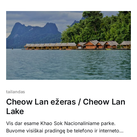
šventyklą, kur galima buvo sutikti beždžionių ir jos
buvo gana draugiškos. After visiting Khao Sok
National Park, we had a
tailandas
Cheow Lan ežeras / Cheow Lan
Lake
Vis dar esame Khao Sok Nacionaliniame parke.
Buvome visiškai pradingę be telefono ir interneto