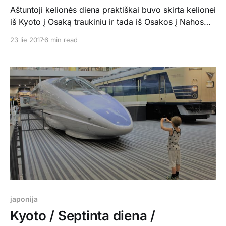
Aštuntoji kelionės diena praktiškai buvo skirta kelionei
iš Kyoto į Osaką traukiniu ir tada iš Osakos į Nahos
miestą Okinawos saloje lėktuvu. Vaikai jau taip
23 lie 2017
6 min read
pripratę prie kasdienių kelionių, kad be jokių zyzalų
dedasi kuprines ant pečių, duoda ranką (jei mes turim
laisvų) ir keliauja, kur liepiam. Bet kai nuvargsta
japonija
Kyoto / Septinta diena /