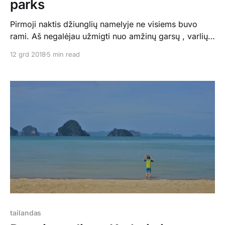
parks
Pirmoji naktis džiunglių namelyje ne visiems buvo
rami. Aš negalėjau užmigti nuo amžinų garsų , varlių
kurkimo ar kažko panašaus. Ryte kėlėmės ankstokai,
12 grd 2018
5 min read
nes devintą valandą jau mus vežė plaukti kajakais
Sok upe Khao Sok nacionaliniame parke. Plaukimas
truko nepilnas dvi valandas, su trumpu sustojimu
išsivirti arbatos ant laužo ir gerti
tailandas