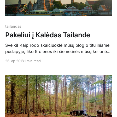
tailandas
Pakeliui į Kalėdas Tailande
Sveiki! Kaip rodo skaičiuoklė mūsų blog'o tituliniame
puslapyje, liko 9 dienos iki šiemetinės mūsų kelionės.
Šįkart į Tailandą! Beje, nepamirškit užsiprenumeruoti
26 lap 2018
1 min read
mūsų naujienlaiškio, įrašydami savo el.pašto adresą
blokelyje, kurį rasite and pagrindinės blog'o
nuotraukos. Taigi taigi, kelionės bilietus nusipirkome
turbūt dar pernai ankstyvą pavasarį, po