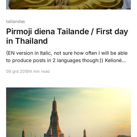
tailandas
Pirmoji diena Tailande / First day
in Thailand
(EN version in Italic, not sure how often I will be able
to produce posts in 2 languages though:)) Kelionė
buvo ilga ir varginanti. Turėjome tiesioginį skrydį iš
09 grd 2018
9 min read
Kopenhagos į Singapūrą su šio miesto avialinijomis.
Jis truko 12 valandų, tad nelengva jas buvo praleisti
lėktuve. Labiausiai varginantis šiuo atveju buvo