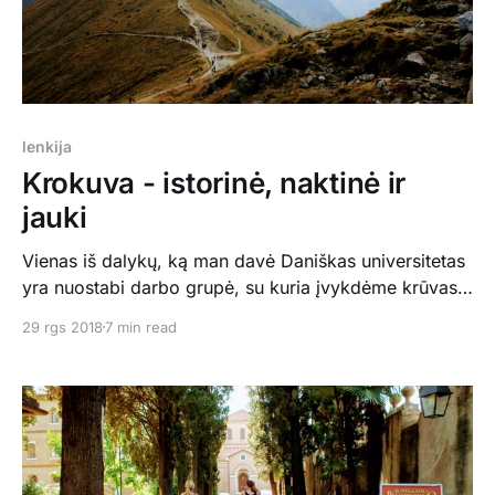
lenkija
Krokuva - istorinė, naktinė ir
jauki
Vienas iš dalykų, ką man davė Daniškas universitetas
yra nuostabi darbo grupė, su kuria įvykdėme krūvas
projektų per tuos dvejus metus - skirtingas amžius,
29 rgs 2018
7 min read
kultūra, savybės mus vienyjo, o ne skyrė. Liliana -
lenkė, iš miestelio netoli Krokuvos, Oliver - danas iš
Kopenhagos. Prie mokslinių darbų ir prie alaus bokalo