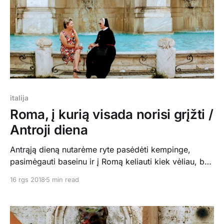
italija
Roma, į kurią visada norisi grįžti /
Antroji diena
Antrąją dieną nutarėme ryte pasėdėti kempinge,
pasimėgauti baseinu ir į Romą keliauti kiek vėliau, bet
pabūti iki sutemos. Kelionę pradėjom nuo Šv. Petro
16 rgs 2018
5 min read
aikštės ir Bazilikos. Teko pastovėti eilėje, kad patekti į
vidų, bet ten tikrai įspūdinga. Paskui pasilikome toje
pačioje Tibro upės pusėje ir tyrinėjome Trastevere
rajonėlį. Man jis