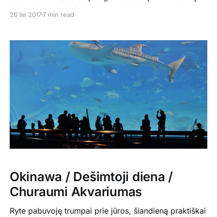
šiaurę pasižvalgyti kas gero ten. Hiji krioklysbuvo
26 lie 2017
7 min read
pirmasis lankytinas objektas, kuris buvo dar ir
mokamas, bet takas iki krioklio gražiai sutvarkytas,
tad suprantam, kad tam išlaikyti tikrai reikia nemažai
pastangų, nes takas veda
Okinawa / Dešimtoji diena /
Churaumi Akvariumas
Ryte pabuvoję trumpai prie jūros, šiandieną praktiškai