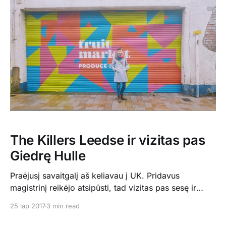
karalienės vyras, išvyka tapo tokia į temą.. Iki šiol
visada ten nuvykdavom pasivaikštinėti po miestelį
The Killers Leedse ir vizitas pas
Giedrę Hulle
Praėjusį savaitgalį aš keliavau į UK. Pridavus
magistrinį reikėjo atsipūsti, tad vizitas pas sesę ir
apsilankymas IŠSVAJOTAME The Killers koncerte
25 lap 2017
3 min read
buvo pats tas. Pirmąją dieną, šeštadienio vakarą
skridau iš Kopenhagos į Mančesterį, o paskui keliais