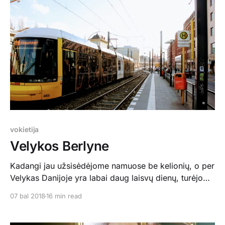
Apsistojome tolėliau nuo miesto centro esančiame
kempinge, bet visai nepasigailėjome, nes ramybė
vokietija
Velykos Berlyne
Kadangi jau užsisėdėjome namuose be kelionių, o per
Velykas Danijoje yra labai daug laisvų dienų, turėjome
pakeisti aplinką ir kažkur išvykti. Berlynas šiam
07 bal 2018
16 min read
laikotarpiui buvo pigiausias variantas, o ir esam
girdėję daug gerų žodžių apie šį itin vaikams