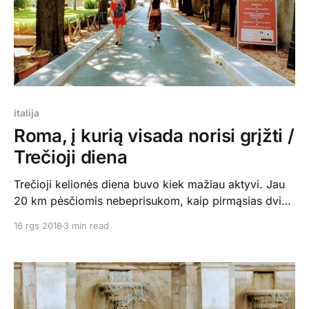
italija
Roma, į kurią visada norisi grįžti /
Trečioji diena
Trečioji kelionės diena buvo kiek mažiau aktyvi. Jau
20 km pėsčiomis nebeprisukom, kaip pirmąsias dvi
dienas, tik 15 km. Keliavome į Romos Ostiense rajoną,
16 rgs 2018
3 min read
kur svarbiausias objektas buvo įdomios ne katalikų
kapinaitės, su senais paminklais, didžiule piramide ir
kačių prieglauda viduje. Paskui kilome į tokį kalną
netoliese, iki aikštės su