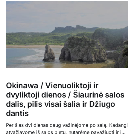
Džiugui dar pasirodė maža, tai jis išsimaudė dar ir
fontane. Pirmiausia pasižiūrėjome delfinų pasirodymą
(finale
Okinawa / Vienuoliktoji ir
dvyliktoji dienos / Šiaurinė salos
dalis, pilis visai šalia ir Džiugo
dantis
Per šias dvi dienas daug važinėjome po salą. Kadangi
atvažiavome iš salos pietų, nutarėme pavažiuoti ir į