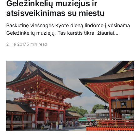
Geležinkelių muziejus ir
atsisveikinimas su miestu
Paskutinę viešnagės Kyote dieną lindome į vėsinamą
Geležinkelių muziejų. Tas karštis tikrai žiauriai
vargina.. Muziejus tikrai fainas. Yra šiek tiek
21 lie 2017
5 min read
ekspozicijos lauke, pirmajame aukšte daug traukinių
iš įvairių laikų ir šiek tiek veiklų vaikams: Antrasis
aukštas dar interaktyvesnis. Yra pristatyta traukinukų,
kuriuos važiuojančius galima stebėti bei valdyti, yra
simuliatorius, taip