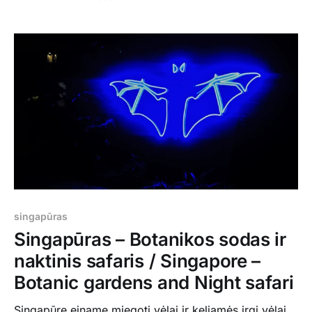
po finansų rajoną, pakrantę, kartas nuo karto
ieškodami kur pasislėpti nuo stipriausio per šias
atostogas lietaus. Singapūras yra labai daugybę tautų
vienijantis miestas, man labai įdomu buvo,
singapūras
Singapūras – Botanikos sodas ir
naktinis safaris / Singapore –
Botanic gardens and Night safari
Singapūre einame miegoti vėlai ir keliamės irgi vėlai,