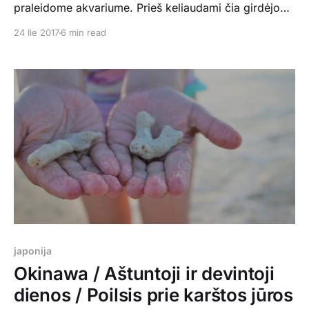
praleidome akvariume. Prieš keliaudami čia girdėjom,
kad Okinawoje yra vienas didžiausių ir įspūdingiausių
24 lie 2017
6 min read
akvariumų pasaulyje, tad mes, akvariumų fanai,
turėjome būtinai jį patikrinti. Ir tikrai, turbūt iš visų iki
šiol lankytų (Malaizijoje, Italijoje, Danijoje, Anglijoje..)
šis patiko labiausiai. Ėjom net du kartus per
japonija
Okinawa / Aštuntoji ir devintoji
dienos / Poilsis prie karštos jūros