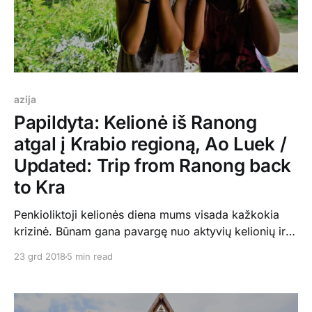
azija
Papildyta: Kelionė iš Ranong
atgal į Krabio regioną, Ao Luek /
Updated: Trip from Ranong back
to Kra
Penkioliktoji kelionės diena mums visada kažkokia
krizinė. Būnam gana pavargę nuo aktyvių kelionių ir
įspūdžių, netgi gana suirzę. Tad tą dieną su vaikais
23 grd 2018
5 min read
likome kondicionuojamame wasana resort namelyje,
kalbėjomės, išdykavom ir žaidėm stalo žaidimus. Tuo
tarpu Justas aplankė dar vieną iš krioklių. Vakare