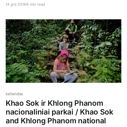
ryšio dviems dienoms. Buvome užsisakę dviejų dienų
14 grd 2018
6 min read
kelionę prie didelio dirbtinio Cheow Lan ežero, kur
nakvojome mediniuose namukuose ant vandens.
Mūsų rajonėlyje susirinko grupė keturiolikos žmonių iš
įvairių šalių ir vairuotojas mus nuvežė iki ežero. Ten
tailandas
Khao Sok ir Khlong Phanom
nacionaliniai parkai / Khao Sok
and Khlong Phanom national