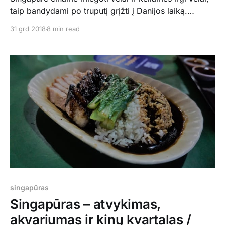
taip bandydami po truputį grįžti į Danijos laiką.
Šiandien dieną pradėjom vizitu į elektronikos
31 grd 2018
8 min read
parduotuvę Sim Lim. Labai didelė, apėjom,
pasižvalgėmko ko yra, bet kainos tokios pačios kaip
Europoj, bet nustebino, kad nebuvo naujų telefonų
modelių, tik senesni. When in Singapore, we
singapūras
Singapūras – atvykimas,
akvariumas ir kinų kvartalas /