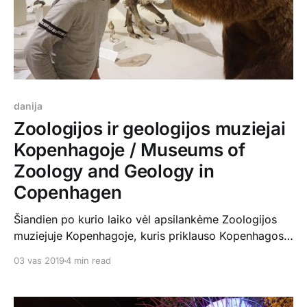
danija
Zoologijos ir geologijos muziejai
Kopenhagoje / Museums of
Zoology and Geology in
Copenhagen
Šiandien po kurio laiko vėl apsilankėme Zoologijos
muziejuje Kopenhagoje, kuris priklauso Kopenhagos
Universitetui. Perkant bilietą (95 kronos
03 vas 2019
4 min read
suaugusiajam, 50 kronų vaikui), tuo pačiu galite
aplankyti Geologijos muziejų ir Palmių namą
Kopenhagos botanikos sode. Mes šiandien į palmių