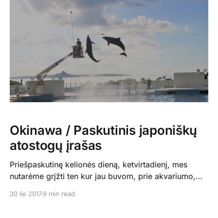
Okinawa / Paskutinis japoniškų
atostogų įrašas
Priešpaskutinę kelionės dieną, ketvirtadienį, mes
nutarėme grįžti ten kur jau buvom, prie akvariumo,
nes buvome jo viduje, bet sužinojome, kad aplinkui
30 lie 2017
9 min read
pilna kitų įdomybių, didžiuliame, sutvarkytame parke.
Nuvykę patekom į dar vieną galingą liūtį, kurios