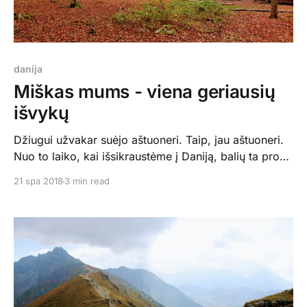
danija
Miškas mums - viena geriausių
išvykų
Džiugui užvakar suėjo aštuoneri. Taip, jau aštuoneri.
Nuo to laiko, kai išsikraustėme į Daniją, balių ta proga
nebekeliame. Tie, su kuriais balius kelti norėtume, liko
21 spa 2018
3 min read
Lietuvoje. Tad tradiciškai šiomis progomis
organizuojamės savaitgalio išvyką su šeima kur nors
Danijoje, kur vaikams būtų smagumėlis. Džiugas pusę
metų kalbėjo apie kelionę į Bilundą,