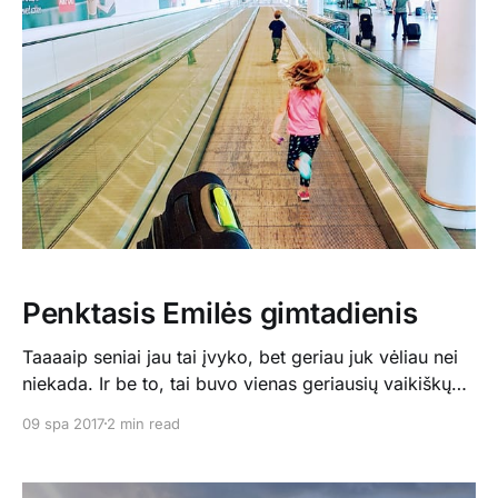
nedidelė, nuo Kopenhagos į Bilundą nukeliauti trunka
apie tris valandas, važiuojant
Penktasis Emilės gimtadienis
Taaaaip seniai jau tai įvyko, bet geriau juk vėliau nei
niekada. Ir be to, tai buvo vienas geriausių vaikiškų
gimtadienių, kuriuose buvau. Viskas prasidėjo tuo,
09 spa 2017
2 min read
kad aš su abiem vaikais išskridau į Lietuvą keletui
dienų: O tada, po visų išsiilgusių giminaičių lankymo
mes tiesiog keliavom į mišką dviems dienoms. Ir