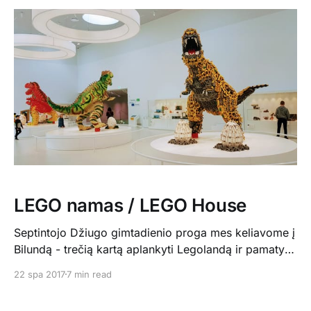
pasilinksminusių britų pilnais traukiniais keliavau iki
Hullo. Sekmadienį išsimiegoję keliavom iki Leedso
(apie valanda kelio
LEGO namas / LEGO House
Septintojo Džiugo gimtadienio proga mes keliavome į
Bilundą - trečią kartą aplankyti Legolandą ir pamatyti
šviežią, tik rugsėjo pabaigoje atidarytą LEGO namą.
22 spa 2017
7 min read
Taip, gyvename Danijoje, bet į tą šalies dalį
nukeliaujame tik kartą per metus, nes nors šalis ir