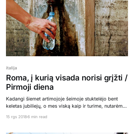
italija
Roma, į kurią visada norisi grįžti /
Pirmoji diena
Kadangi šiemet artimojoje šeimoje stuktelėjo bent
keletas jubiliejų, o mes viską kaip ir turime, nutarėme
praleisti daugiau laiko kartu. Tad Giedrė iš Hullo,
15 rgs 2018
6 min read
mama iš Vilniaus ir aš iš Kopenhagos suskridome į
Romą apturėti faino ilgojo savaitgalio kartu.