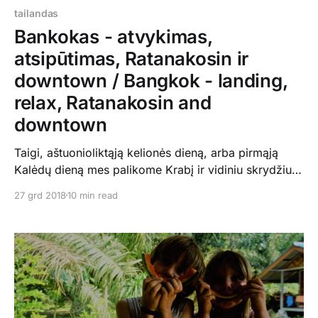
tailandas
Bankokas - atvykimas,
atsipūtimas, Ratanakosin ir
downtown / Bangkok - landing,
relax, Ratanakosin and
downtown
Taigi, aštuonioliktąją kelionės dieną, arba pirmąją
Kalėdų dieną mes palikome Krabį ir vidiniu skrydžiu
nuskridome į Bankoką. Pirmas iššūkis buvo pasigauti
27 grd 2018
10 min read
taksi iki viešbučio (25km), nes iškart atvykimo salėj
pradeda visi siūlyt keistus taksi, kai paklausi kainos, ji
būna kosminė. Svarbu iš anksto pasidomėti, kokios
normalios kainos (ir šiaip bendros