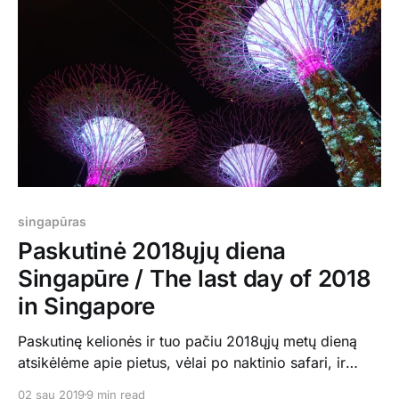
namą nebesuspėjome, bet abu muziejus aplankėme.
Jie paprasti, jaukūs, gana nedideli ir nepergrūsti.
singapūras
Paskutinė 2018ųjų diena
Singapūre / The last day of 2018
in Singapore
Paskutinę kelionės ir tuo pačiu 2018ųjų metų dieną
atsikėlėme apie pietus, vėlai po naktinio safari, ir
praleidome vaikštinėdami po miesto centrą pagaliau -
02 sau 2019
9 min read