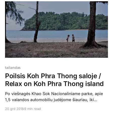
Ranong provinciją, kur
tailandas
Poilsis Koh Phra Thong saloje /
Relax on Koh Phra Thong island
Po viešnagės Khao Sok Nacionaliniame parke, apie
1,5 valandos automobiliu judėjome šiauriau, iki
prieplaukos, kur laivas mus nuplukdė į Koh Phra
20 grd 2018
9 min read
Thong salą. Tiesa, prieš tai dar aplankėme nedidukę