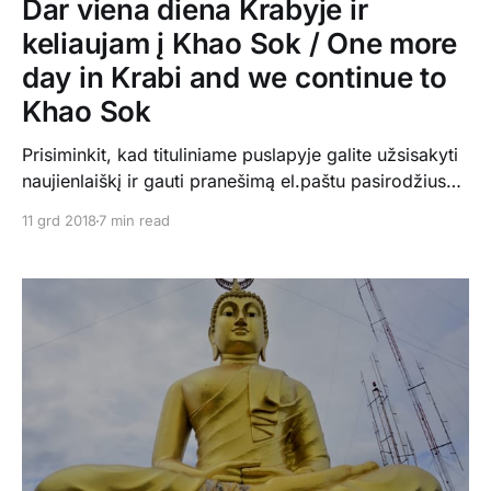
Dar viena diena Krabyje ir
keliaujam į Khao Sok / One more
day in Krabi and we continue to
Khao Sok
Prisiminkit, kad tituliniame puslapyje galite užsisakyti
naujienlaiškį ir gauti pranešimą el.paštu pasirodžius
naujam įrašui Remember to subscribe on the
11 grd 2018
7 min read
homepage and you will get email about a new blog
post. Antrajai dienai Krabyje susiviliojome
suorganizuotu turu po 4 gražias regiono salas.
Paprastai patys viską organizuojamės, bet laivo
neturim, tai