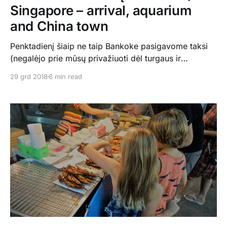
Singapore – arrival, aquarium
and China town
Penktadienį šiaip ne taip Bankoke pasigavome taksi
(negalėjo prie mūsų privažiuoti dėl turgaus ir
nekalbėjo angliškai), nukeliavome iki oro uosto ir
29 grd 2018
6 min read
išskridome į Singapūrą. Vakarop buvome savo
hostelyje. Kadangi nakvynės kainos Singapūre labai
aukštos, po erdvės Bankoke mums teko tenkintis
mažyčiu kambarėliu su dviem dviaukštėmis lovomis.
Bet nieko, svarbu kartu