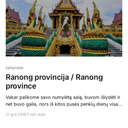
netoliese išsirengėme nusimaudyti tokiam nekokiam
paplūdimyje, nusekusiame
tailandas
Ranong provincija / Ranong
province
Vakar palikome savo numylėtą salą, buvom išlydėti ir
net buvo gaila, nors iš kitos pusės penkių dienų visai
pakako. Yesterday we left our beloved island, it was
21 grd 2018
7 min read
a little bit sad, but on the other hand į days were quite
enough. Tuomet pajudėjome šiek tiek šiauriau, į